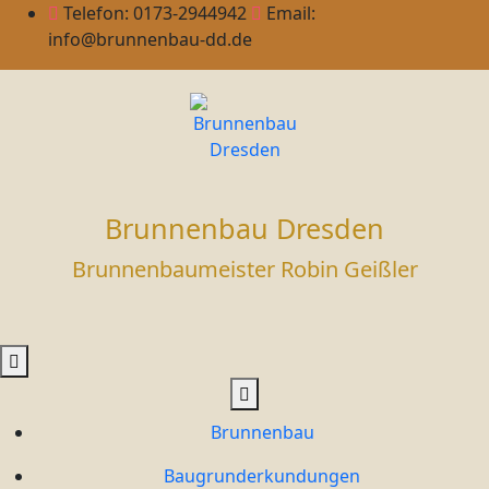
Skip
Telefon: 0173-2944942
Email:
to
info@brunnenbau-dd.de
content
Brunnenbau Dresden
Brunnenbaumeister Robin Geißler
Primary
Menu
Brunnenbau
Baugrunderkundungen