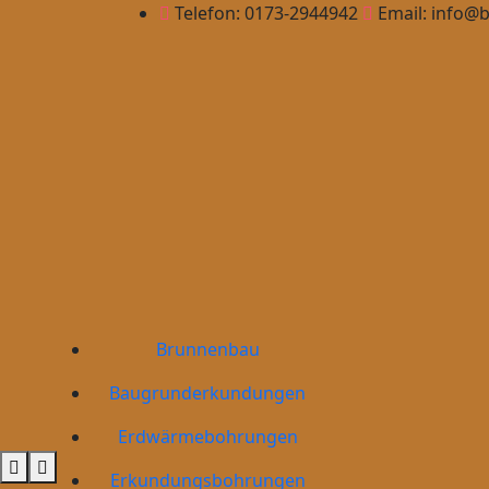
Skip
Telefon: 0173-2944942
Email: info@
to
content
Brunnenbau
Baugrunderkundungen
Erdwärmebohrungen
Primary
Erkundungsbohrungen